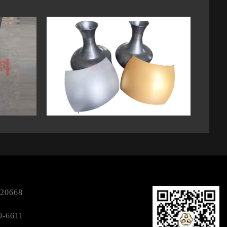
120668
9-6611