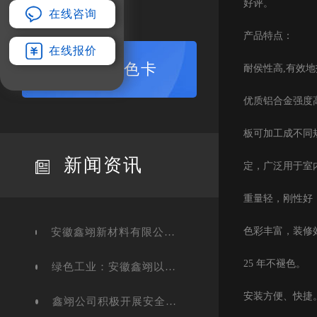
好评。
在线咨询
产品特点：
在线报价
查看色卡
耐侯性高,有效地
优质铝合金强度
板可加工成不同
新闻资讯
定，广泛用于室
重量轻，刚性好
色彩丰富，装修效果
安徽鑫翊新材料有限公司：引领铝单板、蜂窝铝单板与保温一体板行业创新
25 年不褪色。
绿色工业：安徽鑫翊以技术创新破解“治污与效益”难题
安装方便、快捷
鑫翊公司积极开展安全生产月活动，强化安全意识