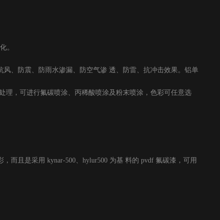
粉化。
抗风、防震、防雨水渗漏、防空气渗 透、防雷、抗冲击效果。铝单
面处理，可进行氟碳喷涂、丙稀酸喷涂及粉末喷涂，色彩可任意选
ynar-500、hylur500 为基 料的 pvdf 氟碳漆，可用