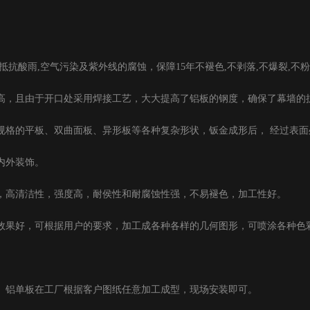
抵抗酸雨,空气污染及紫外线的腐蚀，保障15年不褪色,不剥落,不爆裂,不
高，且由于开口处采用焊接工艺，大大提高了铝板的钢度，确保了幕墙的
规格的平板、双曲面板、异形板等各种复杂形状，钣金成形后， 经过表
内外装饰。
，高清洁性，强度高，耐侯性和耐腐蚀性强，不易褪色，加工性好。
好，可根据用户的要求，加工成各种各样的几何图形，可喷涂各种色彩，而且是采用 k
。铝单板在工厂根据客户图纸任意加工成型，现场安装即可。