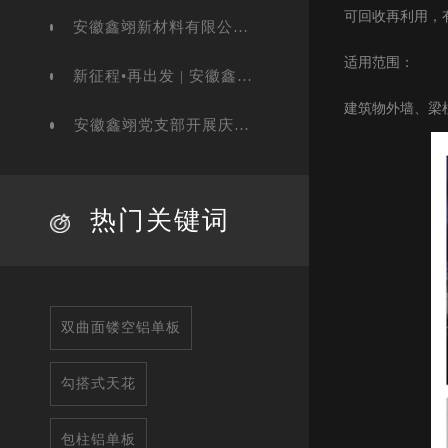
可回收再利用，
安徽鑫翊新材料有限公司——流程及数据管理辅导项目启动大会圆满召开
适用范围：
新征程•再出发 | 安徽鑫翊2022年终工作总结暨表彰会纪实
建筑物外墙、梁
安徽鑫翊党支部开展庆祝“38女神节”系列活动
热门关键词
双曲面镂空铝单板
勾搭式天花
包柱铝单板