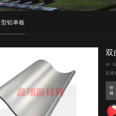
造型铝单板
双
点
应用
价
格