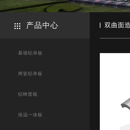
产品中心
双曲面
幕墙铝单板
烤瓷铝单板
铝蜂窝板
保温一体板