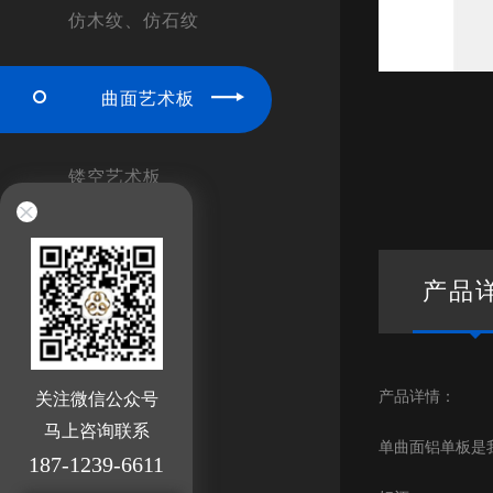
仿木纹、仿石纹
曲面艺术板
镂空艺术板
冲孔工艺板
产品
勾搭式天板
产品详情：
关注微信公众号
铝制方通
马上咨询联系
单曲面铝单板是
187-1239-6611
暗架天花板