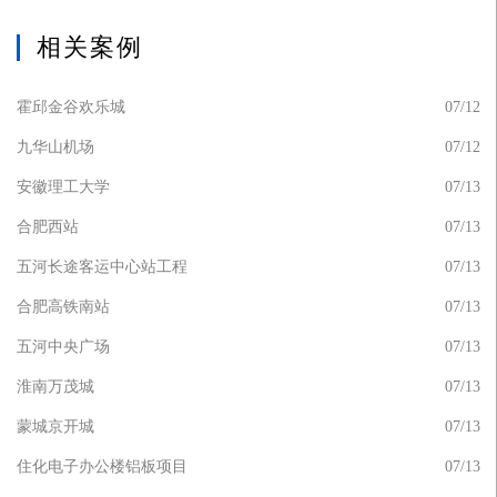
相关案例
霍邱金谷欢乐城
07/12
九华山机场
07/12
安徽理工大学
07/13
合肥西站
07/13
五河长途客运中心站工程
07/13
合肥高铁南站
07/13
五河中央广场
07/13
淮南万茂城
07/13
蒙城京开城
07/13
住化电子办公楼铝板项目
07/13