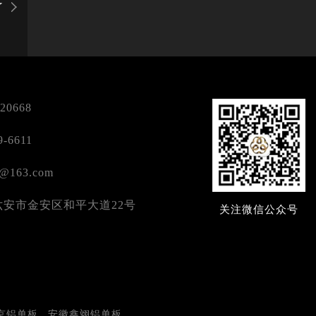
了
120668
9-6611
b@163.com
六安市金安区和平大道22号
关注微信公众号
京铝单板
安徽鑫翊铝单板