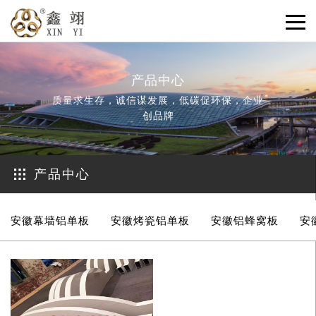
产品中心
质量求生存，诚信谋发展，低碳促环保，企业
创品牌
产品中心
安徽幕墙铝单板
安徽烤瓷铝单板
安徽铝蜂窝板
安