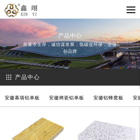
产品中心
质量求生存，诚信谋发展，低碳促环保，企业
创品牌
产品中心
安徽幕墙铝单板
安徽烤瓷铝单板
安徽铝蜂窝板
安